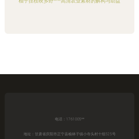
柚子挂枝映乡野——高清农业素材的解构与助益
电话：1761005**
地址：甘肃省庆阳市正宁县榆林子镇小寺头村十组525号