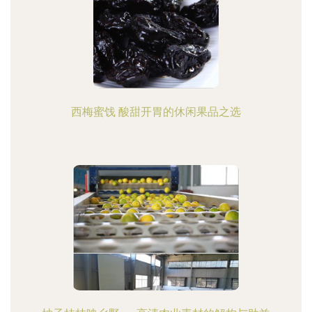
西梅蜜饯 酸甜开胃的休闲果品之选