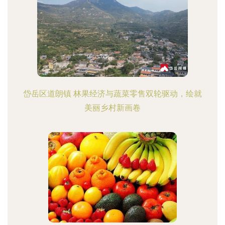
岱岳区道朗镇 林果经济与蔬菜零售双轮驱动，绘就
美丽乡村新画卷