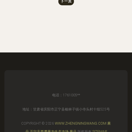
下一页
电话：1761005**
地址：甘肃省庆阳市正宁县榆林子镇小寺头村十组525号
COPYRIGHT © 2026
WWW.ZHENGNINGWANG.COM
果
品
正宁县西麓果农生态农场
果品
版权所有
SITEMAP