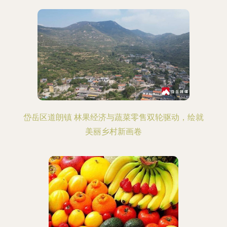
岱岳区道朗镇 林果经济与蔬菜零售双轮驱动，绘就
美丽乡村新画卷