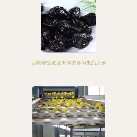
西梅蜜饯 酸甜开胃的休闲果品之选