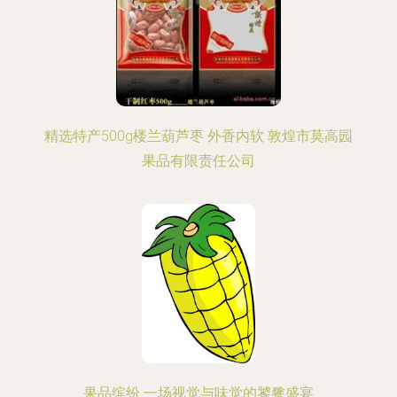
精选特产500g楼兰葫芦枣 外香内软 敦煌市莫高园
果品有限责任公司
果品缤纷 一场视觉与味觉的饕餮盛宴