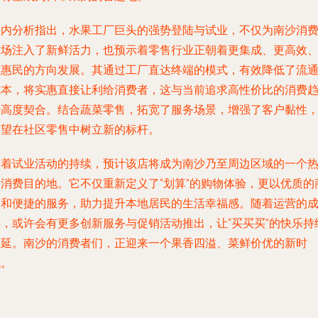
业内分析指出，水果工厂巨头的强势登陆与试业，不仅为南沙消
市场注入了新鲜活力，也预示着零售行业正朝着更集成、更高效
更惠民的方向发展。其通过工厂直达终端的模式，有效降低了流
成本，将实惠直接让利给消费者，这与当前追求高性价比的消费
势高度契合。结合蔬菜零售，拓宽了服务场景，增强了客户黏性
有望在社区零售中树立新的标杆。
随着试业活动的持续，预计该店将成为南沙乃至周边区域的一个
门消费目的地。它不仅重新定义了“划算”的购物体验，更以优质的
品和便捷的服务，助力提升本地居民的生活幸福感。随着运营的
熟，或许会有更多创新服务与促销活动推出，让“买买买”的快乐持
蔓延。南沙的消费者们，正迎来一个果香四溢、菜鲜价优的新时
代。