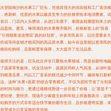
此次登陆南沙的水果工厂巨头，凭借其强大的供应链和工厂直供
式，将新鲜、优质的水果以极具竞争力的价格带给本地消费者。
业首日，门店内人头攒动，从进口车厘子、泰国金枕榴莲到本土
精品荔枝、蜜瓜，琳琅满目的水果整齐陈列，价格标签上的“惊喜
”引得顾客连连赞叹“真的好划算”。许多市民表示，以往需要多方
比价或等待促销才能买到的高品质水果，如今在这里能以更亲民
价格轻松购得，且新鲜度有保障，大大提升了生活品质。
更值得关注的是，巨头此次并非只聚焦水果领域，而是创新性地
入了蔬菜零售板块。试业活动中，蔬菜区同样人气高涨，从绿叶
菜到根茎瓜果，均以工厂直采的模式减少中间环节，确保每日新
直达。这种“水果+蔬菜”的组合零售模式，不仅为居民节省了分别
购的时间与精力，更通过规模优势进一步压低了价格，让“菜篮子”
得更轻便、更经济。现场不少家庭主妇和年轻上班族都表示，这
一站购齐的方式非常适合快节奏的都市生活，且价格透明实惠，
来有望成为日常采购的首选地。