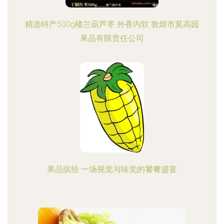
精选特产500g楼兰葫芦枣 外香内软 敦煌市莫高园
果品有限责任公司
果品缤纷 一场视觉与味觉的饕餮盛宴