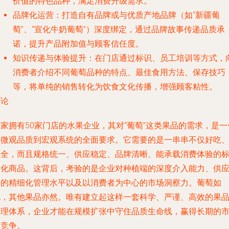
价值的特色品种，满足消费升级需求。
品牌化运营
：打造自有品牌或与优质产地品牌（如“新疆葡
萄”、“宣化牛奶葡萄”）深度绑定，通过品牌故事传递品质承
诺，提升产品附加值与顾客信任度。
知识传递与体验提升
：在门店通过标识、员工培训等方式，
消费者介绍不同葡萄品种的特点、最佳食用方法、保存技巧
等，将单纯的销售转化为饮食文化传播，增强顾客粘性。
结论
家拥有50家门店的水果企业，其对“葡萄”这类果品的需求，是一
从
微观品质
到
宏观系统
的全面要求。它需要的是一串串不仅好吃
安全，而且规格统一、供应稳定、品牌清晰、能承载消费体验的
准化商品。这背后，考验的是企业对种植端的深度介入能力、供
链的精细化管理水平以及以消费者为中心的市场洞察力。葡萄如
此，其他果品亦然。唯有建立起这样一套科学、严谨、高效的果
管理体系，企业才能在规模扩张中守住品质生命线，赢得长期的
场竞争。