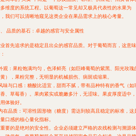
等多维度的系统工程。以葡萄这一常见却又极具代表性的水果为
例，我们可以清晰地窥见这类企业在果品需求上的核心考量。
一、 品质的基石：卓越的感官与安全属性
企业首先追求的是
稳定且出众的感官品质
。对于葡萄而言，这意
着：
外观
：果粒饱满均匀，色泽鲜亮（如巨峰葡萄的紫黑、阳光玫瑰
青黄），果粉完整，无明显的机械损伤、病斑或缩果。
风味与口感
：糖酸比适宜，甜而不腻，带有品种特有的香气（如
瑰香、草莓香）。果肉紧实或脆嫩多汁，无涩味。果皮厚度适中
食用体验好。
内在品质
：可溶性固形物（糖度）需达到较高且稳定的标准，这
衡量口感的核心量化指标。
更重要的是
绝对的安全性
。企业必须建立严格的农残检测与溯源