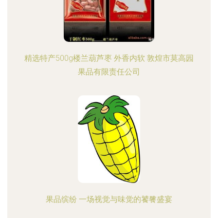
精选特产500g楼兰葫芦枣 外香内软 敦煌市莫高园
果品有限责任公司
果品缤纷 一场视觉与味觉的饕餮盛宴