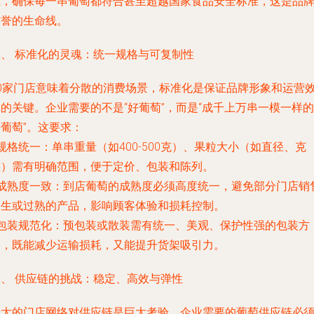
系，确保每一串葡萄都符合甚至超越国家食品安全标准，这是品
信誉的生命线。
二、 标准化的灵魂：统一规格与可复制性
50家门店意味着分散的消费场景，
标准化
是保证品牌形象和运营
的关键。企业需要的不是“好葡萄”，而是“成千上万串一模一样的
葡萄”。这要求：
规格统一
：单串重量（如400-500克）、果粒大小（如直径、克
重）需有明确范围，便于定价、包装和陈列。
成熟度一致
：到店葡萄的成熟度必须高度统一，避免部分门店销
过生或过熟的产品，影响顾客体验和损耗控制。
包装规范化
：预包装或散装需有统一、美观、保护性强的包装方
案，既能减少运输损耗，又能提升货架吸引力。
三、 供应链的挑战：稳定、高效与弹性
庞大的门店网络对供应链是巨大考验。企业需要的葡萄供应链必